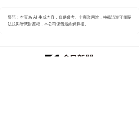
警語：本頁為 AI 生成內容，僅供參考。非商業用途，轉載請遵守相關
法規與智慧財產權，本公司保留最終解釋權。
防詐聲明
著作權聲明
免責聲明
關於我們
隱私權聲明
合作提案
追蹤 NOWNEWS 今日新聞