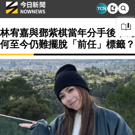
林宥嘉與鄧紫棋當年分手後，為
何至今仍難擺脫「前任」標籤？