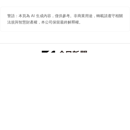
警語：本頁為 AI 生成內容，僅供參考。非商業用途，轉載請遵守相關
法規與智慧財產權，本公司保留最終解釋權。
防詐聲明
著作權聲明
免責聲明
關於我們
隱私權聲明
合作提案
追蹤 NOWNEWS 今日新聞