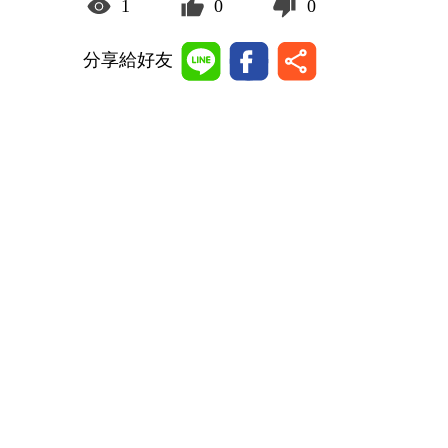
1
0
0
分享給好友