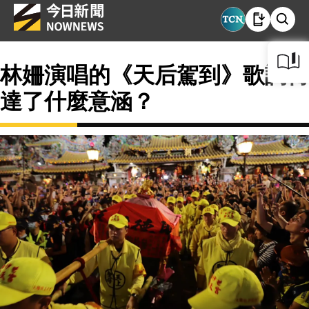
林姍演唱的《天后駕到》歌詞傳
達了什麼意涵？