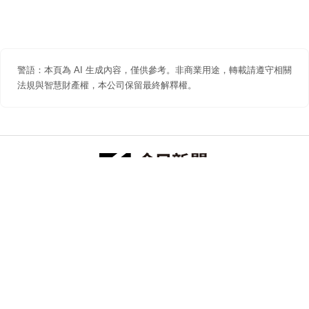
警語：本頁為 AI 生成內容，僅供參考。非商業用途，轉載請遵守相關
法規與智慧財產權，本公司保留最終解釋權。
防詐聲明
著作權聲明
免責聲明
關於我們
隱私權聲明
合作提案
追蹤 NOWNEWS 今日新聞