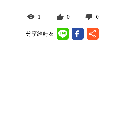
1
0
0
分享給好友