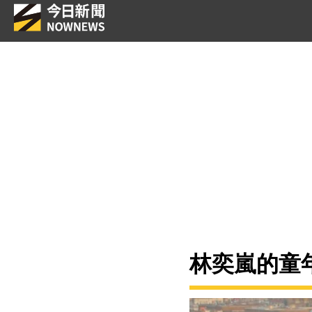
林奕嵐的童