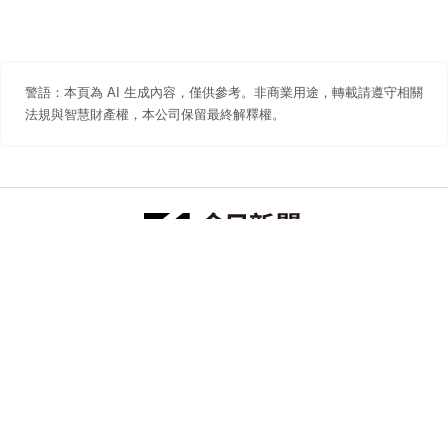
警語：本頁為 AI 生成內容，僅供參考。非商業用途，轉載請遵守相關
法規與智慧財產權，本公司保留最終解釋權。
防詐聲明
著作權聲明
免責聲明
關於我們
隱私權聲明
合作提案
追蹤 NOWNEWS 今日新聞