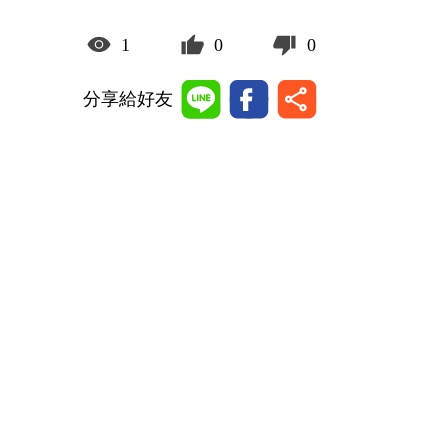
1
0
0
分享給好友