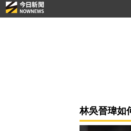
林吳晉瑋如