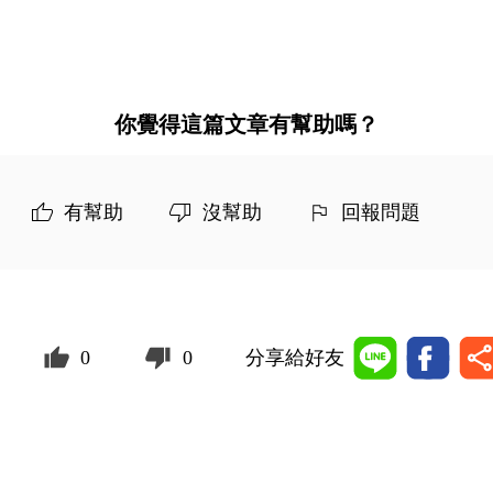
你覺得這篇文章有幫助嗎？
有幫助
沒幫助
回報問題
0
0
分享給好友