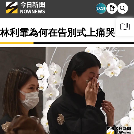
林利霏為何在告別式上痛哭？