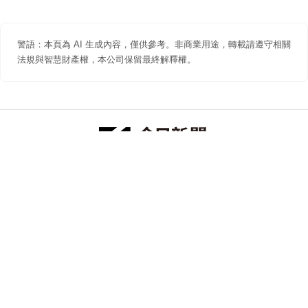
警語：本頁為 AI 生成內容，僅供參考。非商業用途，轉載請遵守相關
法規與智慧財產權，本公司保留最終解釋權。
防詐聲明
著作權聲明
免責聲明
關於我們
隱私權聲明
合作提案
追蹤 NOWNEWS 今日新聞