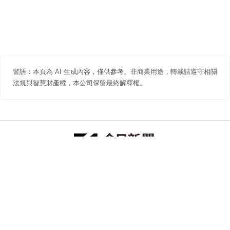
警語：本頁為 AI 生成內容，僅供參考。非商業用途，轉載請遵守相關
法規與智慧財產權，本公司保留最終解釋權。
防詐聲明
著作權聲明
免責聲明
關於我們
隱私權聲明
合作提案
追蹤 NOWNEWS 今日新聞