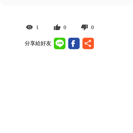
1
0
0
分享給好友