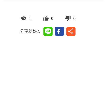
1
0
0
分享給好友