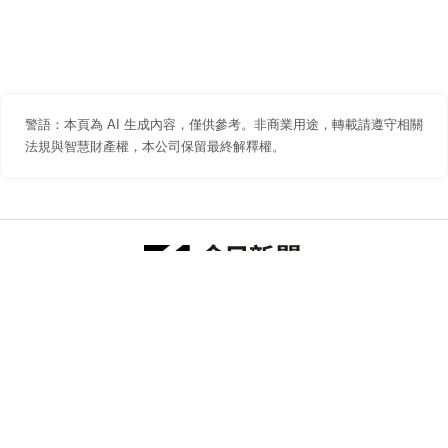
警語：本頁為 AI 生成內容，僅供參考。非商業用途，轉載請遵守相關
法規與智慧財產權，本公司保留最終解釋權。
防詐聲明
著作權聲明
免責聲明
關於我們
隱私權聲明
合作提案
追蹤 NOWNEWS 今日新聞