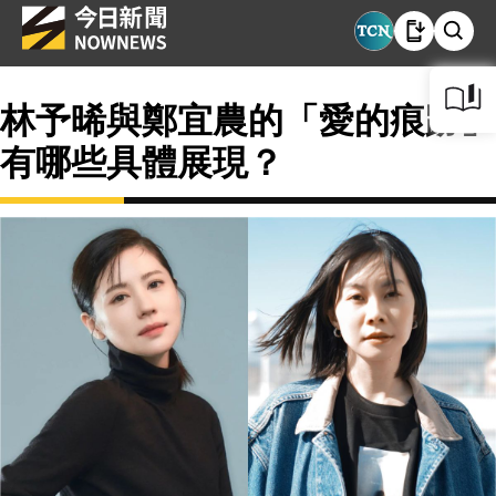
林予晞與鄭宜農的「愛的痕跡」
有哪些具體展現？