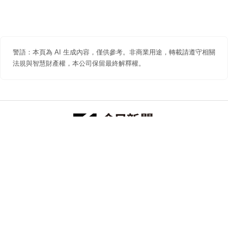
警語：本頁為 AI 生成內容，僅供參考。非商業用途，轉載請遵守相關
法規與智慧財產權，本公司保留最終解釋權。
防詐聲明
著作權聲明
免責聲明
關於我們
隱私權聲明
合作提案
追蹤 NOWNEWS 今日新聞