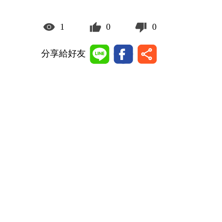
1
0
0
分享給好友