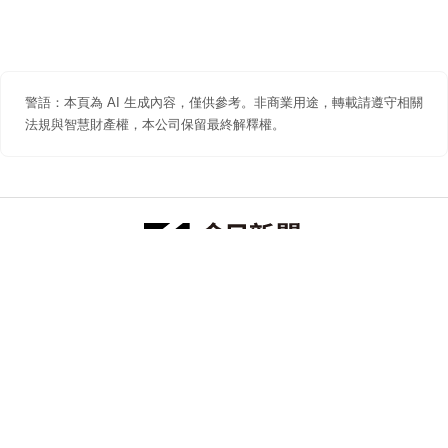
警語：本頁為 AI 生成內容，僅供參考。非商業用途，轉載請遵守相關
法規與智慧財產權，本公司保留最終解釋權。
防詐聲明
著作權聲明
免責聲明
關於我們
隱私權聲明
合作提案
追蹤 NOWNEWS 今日新聞