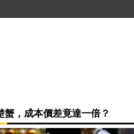
楚蟹，成本價差竟達一倍？