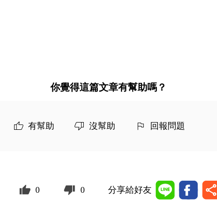
你覺得這篇文章有幫助嗎？
有幫助
沒幫助
回報問題
0
0
分享給好友