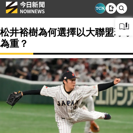
松井裕樹為何選擇以大聯盟球季
為重？