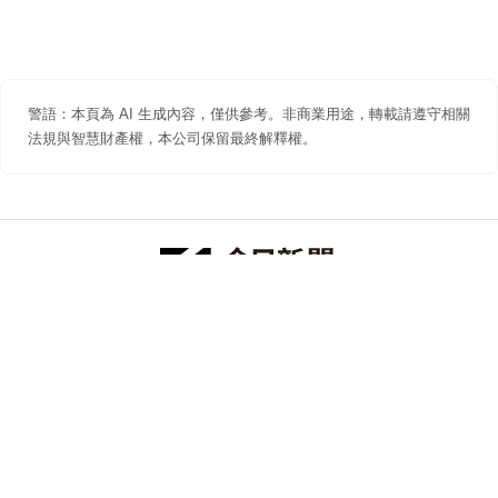
警語：本頁為 AI 生成內容，僅供參考。非商業用途，轉載請遵守相關
法規與智慧財產權，本公司保留最終解釋權。
防詐聲明
著作權聲明
免責聲明
關於我們
隱私權聲明
合作提案
追蹤 NOWNEWS 今日新聞