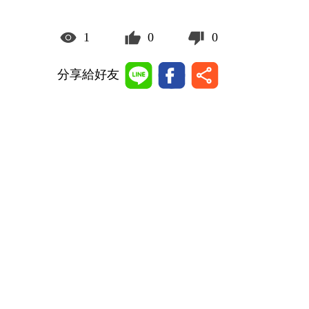
1
0
0
分享給好友