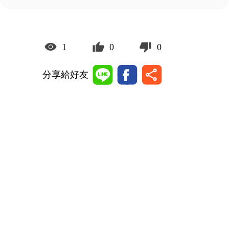
1
0
0
分享給好友