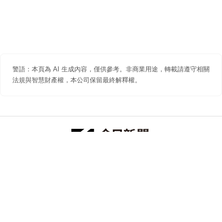
警語：本頁為 AI 生成內容，僅供參考。非商業用途，轉載請遵守相關
法規與智慧財產權，本公司保留最終解釋權。
防詐聲明
著作權聲明
免責聲明
關於我們
隱私權聲明
合作提案
追蹤 NOWNEWS 今日新聞