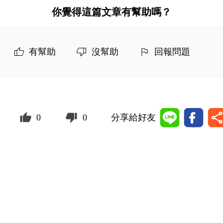
你覺得這篇文章有幫助嗎？
有幫助
沒幫助
回報問題
0
0
分享給好友