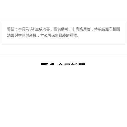
警語：本頁為 AI 生成內容，僅供參考。非商業用途，轉載請遵守相關
法規與智慧財產權，本公司保留最終解釋權。
防詐聲明
著作權聲明
免責聲明
關於我們
隱私權聲明
合作提案
追蹤 NOWNEWS 今日新聞