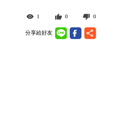
1
0
0
分享給好友