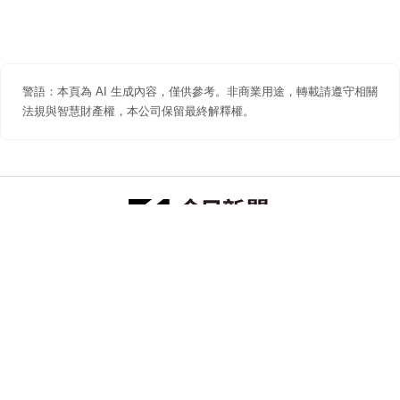
警語：本頁為 AI 生成內容，僅供參考。非商業用途，轉載請遵守相關
法規與智慧財產權，本公司保留最終解釋權。
防詐聲明
著作權聲明
免責聲明
關於我們
隱私權聲明
合作提案
追蹤 NOWNEWS 今日新聞