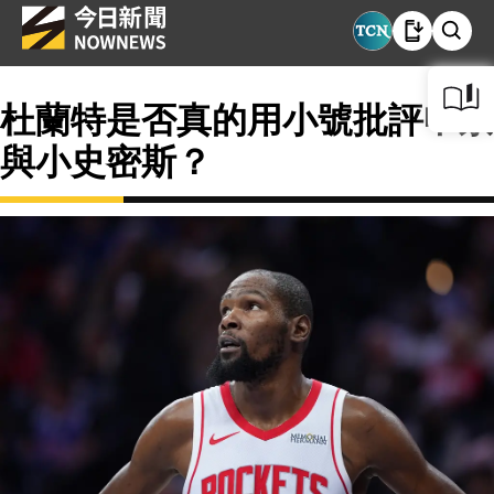
杜蘭特是否真的用小號批評申京
與小史密斯？