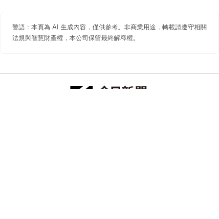
警語：本頁為 AI 生成內容，僅供參考。非商業用途，轉載請遵守相關
法規與智慧財產權，本公司保留最終解釋權。
防詐聲明
著作權聲明
免責聲明
關於我們
隱私權聲明
合作提案
追蹤 NOWNEWS 今日新聞