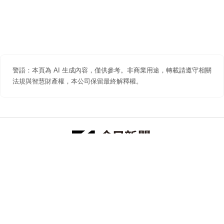
警語：本頁為 AI 生成內容，僅供參考。非商業用途，轉載請遵守相關
法規與智慧財產權，本公司保留最終解釋權。
防詐聲明
著作權聲明
免責聲明
關於我們
隱私權聲明
合作提案
追蹤 NOWNEWS 今日新聞