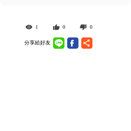
1
0
0
分享給好友