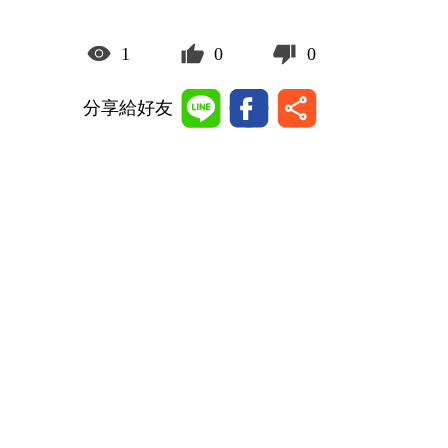
1
0
0
分享給好友