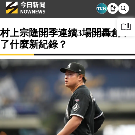
村上宗隆開季連續3場開轟創下
了什麼新紀錄？