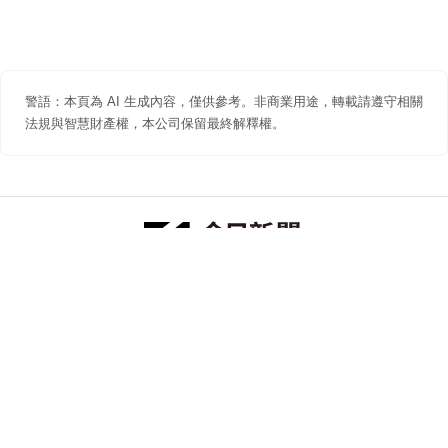
警語：本頁為 AI 生成內容，僅供參考。非商業用途，轉載請遵守相關
法規與智慧財產權，本公司保留最終解釋權。
防詐聲明
著作權聲明
免責聲明
關於我們
隱私權聲明
合作提案
追蹤 NOWNEWS 今日新聞