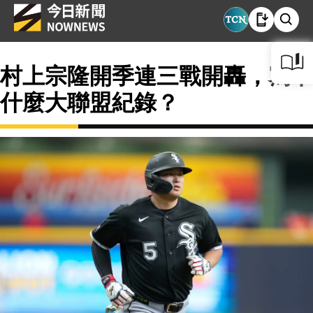
村上宗隆開季連三戰開轟，寫下
什麼大聯盟紀錄？