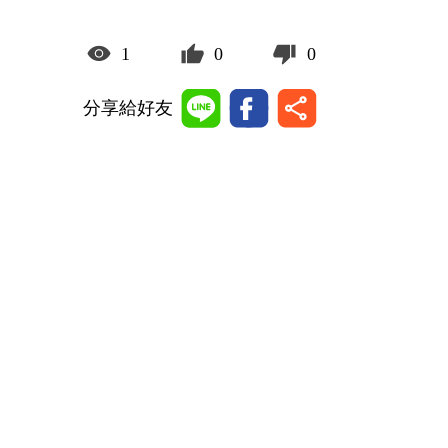
1
0
0
分享給好友