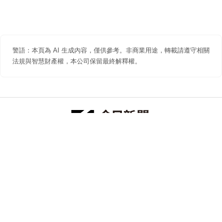
警語：本頁為 AI 生成內容，僅供參考。非商業用途，轉載請遵守相關
法規與智慧財產權，本公司保留最終解釋權。
防詐聲明
著作權聲明
免責聲明
關於我們
隱私權聲明
合作提案
追蹤 NOWNEWS 今日新聞