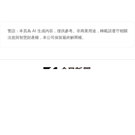
警語：本頁為 AI 生成內容，僅供參考。非商業用途，轉載請遵守相關
法規與智慧財產權，本公司保留最終解釋權。
防詐聲明
著作權聲明
免責聲明
關於我們
隱私權聲明
合作提案
追蹤 NOWNEWS 今日新聞