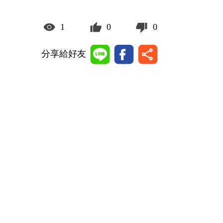
1
0
0
分享給好友