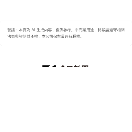
警語：本頁為 AI 生成內容，僅供參考。非商業用途，轉載請遵守相關
法規與智慧財產權，本公司保留最終解釋權。
防詐聲明
著作權聲明
免責聲明
關於我們
隱私權聲明
合作提案
追蹤 NOWNEWS 今日新聞