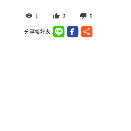
1
0
0
分享給好友