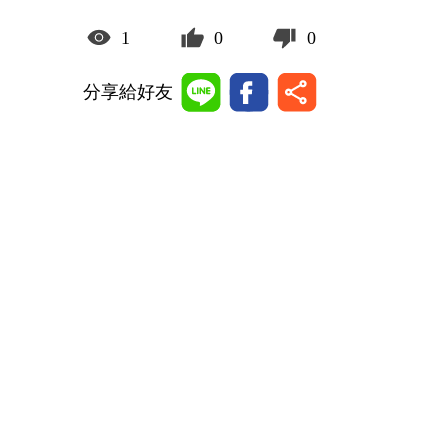
1
0
0
分享給好友