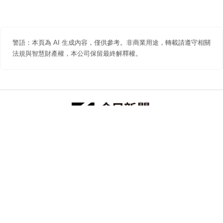
警語：本頁為 AI 生成內容，僅供參考。非商業用途，轉載請遵守相關
法規與智慧財產權，本公司保留最終解釋權。
防詐聲明
著作權聲明
免責聲明
關於我們
隱私權聲明
合作提案
追蹤 NOWNEWS 今日新聞