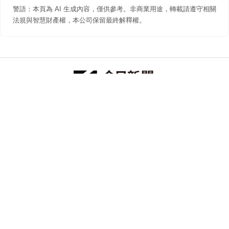
警語：本頁為 AI 生成內容，僅供參考。非商業用途，轉載請遵守相關
法規與智慧財產權，本公司保留最終解釋權。
防詐聲明
著作權聲明
免責聲明
關於我們
隱私權聲明
合作提案
追蹤 NOWNEWS 今日新聞
© 今日傳媒(股)公司版權所有，非經授權，不許轉載本網站內容 ©