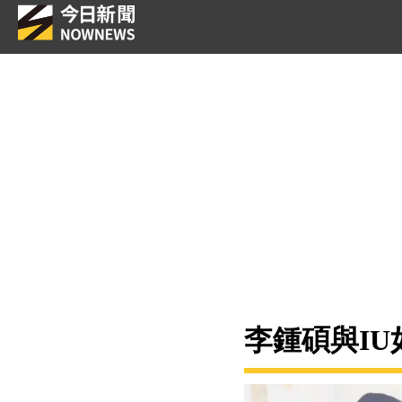
李鍾碩與I