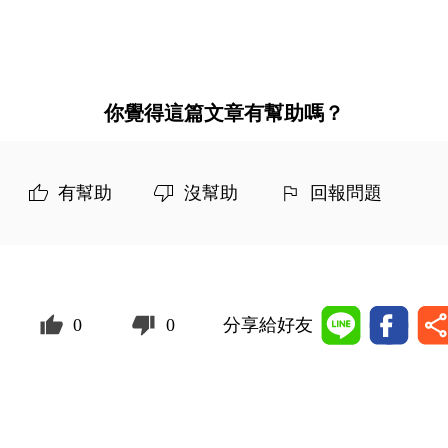
你覺得這篇文章有幫助嗎？
有幫助
沒幫助
回報問題
0
0
分享給好友