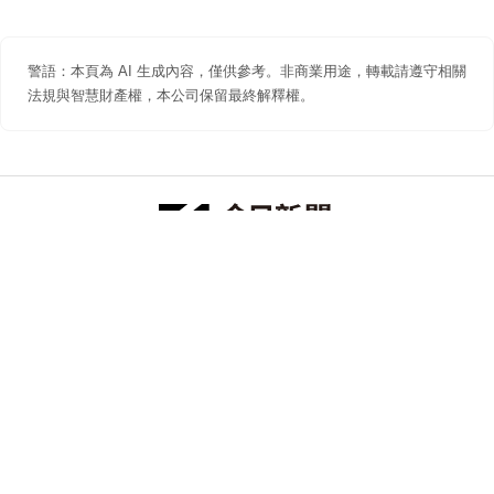
警語：本頁為 AI 生成內容，僅供參考。非商業用途，轉載請遵守相關
法規與智慧財產權，本公司保留最終解釋權。
防詐聲明
著作權聲明
免責聲明
關於我們
隱私權聲明
合作提案
追蹤 NOWNEWS 今日新聞