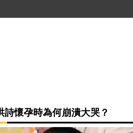
洪詩懷孕時為何崩潰大哭？