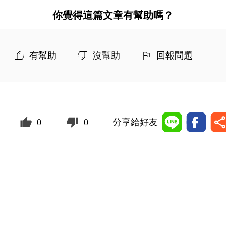
你覺得這篇文章有幫助嗎？
有幫助
沒幫助
回報問題
0
0
分享給好友