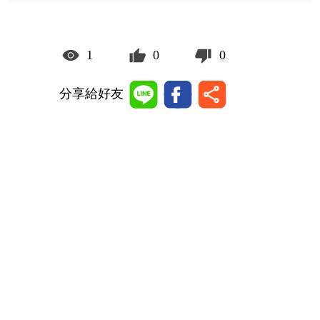
1
0
0
分享給好友