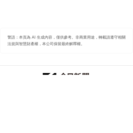
警語：本頁為 AI 生成內容，僅供參考。非商業用途，轉載請遵守相關
法規與智慧財產權，本公司保留最終解釋權。
防詐聲明
著作權聲明
免責聲明
關於我們
隱私權聲明
合作提案
追蹤 NOWNEWS 今日新聞