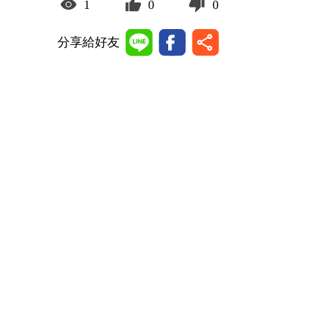
1
0
0
分享給好友