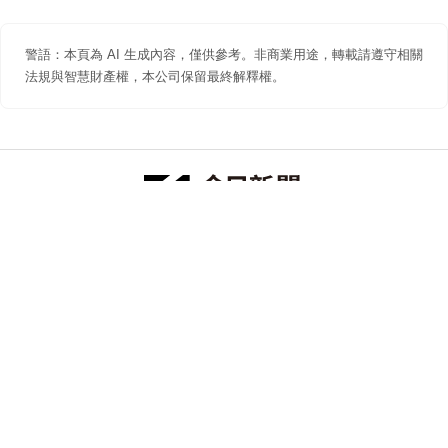
警語：本頁為 AI 生成內容，僅供參考。非商業用途，轉載請遵守相關
法規與智慧財產權，本公司保留最終解釋權。
防詐聲明
著作權聲明
免責聲明
關於我們
隱私權聲明
合作提案
追蹤 NOWNEWS 今日新聞