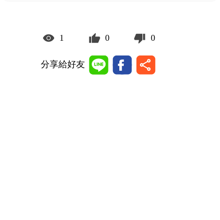
1
0
0
分享給好友