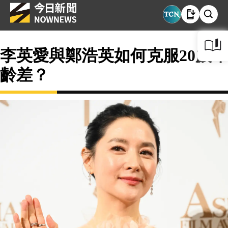
李英愛與鄭浩英如何克服20歲年
齡差？