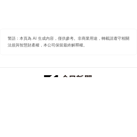
警語：本頁為 AI 生成內容，僅供參考。非商業用途，轉載請遵守相關
法規與智慧財產權，本公司保留最終解釋權。
防詐聲明
著作權聲明
免責聲明
關於我們
隱私權聲明
合作提案
追蹤 NOWNEWS 今日新聞