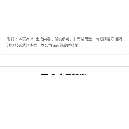
警語：本頁為 AI 生成內容，僅供參考。非商業用途，轉載請遵守相關
法規與智慧財產權，本公司保留最終解釋權。
防詐聲明
著作權聲明
免責聲明
關於我們
隱私權聲明
合作提案
追蹤 NOWNEWS 今日新聞