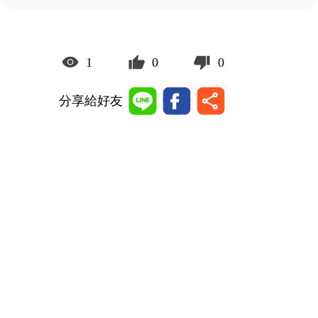
1
0
0
分享給好友