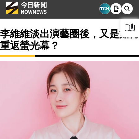
李維維淡出演藝圈後，又是如何
重返螢光幕？