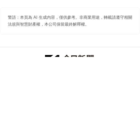
警語：本頁為 AI 生成內容，僅供參考。非商業用途，轉載請遵守相關
法規與智慧財產權，本公司保留最終解釋權。
防詐聲明
著作權聲明
免責聲明
關於我們
隱私權聲明
合作提案
追蹤 NOWNEWS 今日新聞