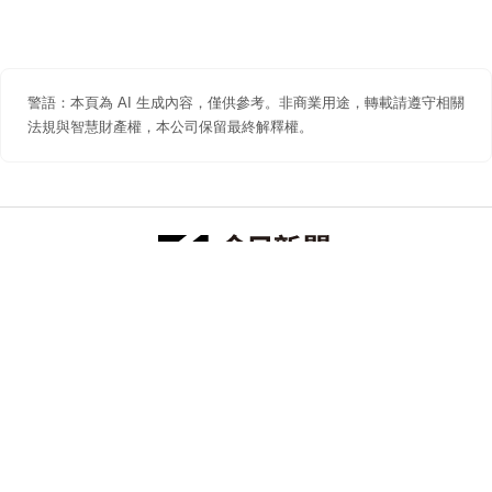
警語：本頁為 AI 生成內容，僅供參考。非商業用途，轉載請遵守相關
法規與智慧財產權，本公司保留最終解釋權。
防詐聲明
著作權聲明
免責聲明
關於我們
隱私權聲明
合作提案
追蹤 NOWNEWS 今日新聞