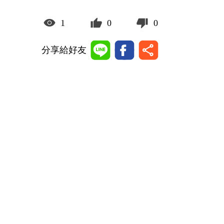
1
0
0
分享給好友