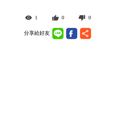
1
0
0
分享給好友