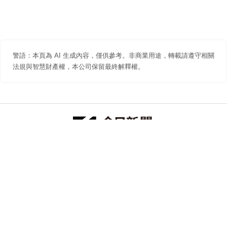
警語：本頁為 AI 生成內容，僅供參考。非商業用途，轉載請遵守相關
法規與智慧財產權，本公司保留最終解釋權。
防詐聲明
著作權聲明
免責聲明
關於我們
隱私權聲明
合作提案
追蹤 NOWNEWS 今日新聞