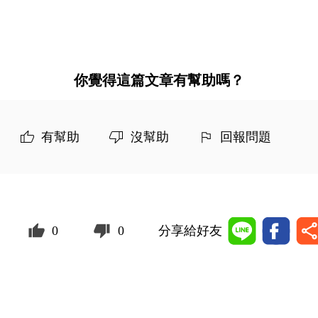
你覺得這篇文章有幫助嗎？
有幫助
沒幫助
回報問題
0
0
分享給好友