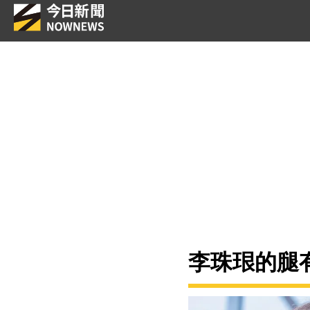
李珠珢的腿