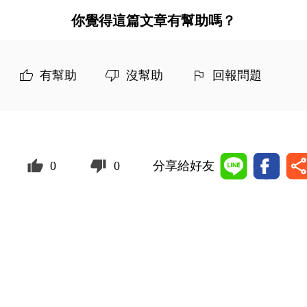
你覺得這篇文章有幫助嗎？
有幫助
沒幫助
回報問題
0
0
分享給好友