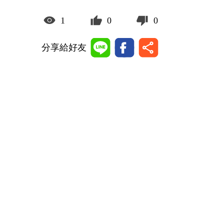
1
0
0
分享給好友