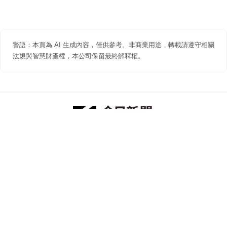
警語：本頁為 AI 生成內容，僅供參考。非商業用途，轉載請遵守相關
法規與智慧財產權，本公司保留最終解釋權。
防詐聲明
著作權聲明
免責聲明
關於我們
隱私權聲明
合作提案
追蹤 NOWNEWS 今日新聞