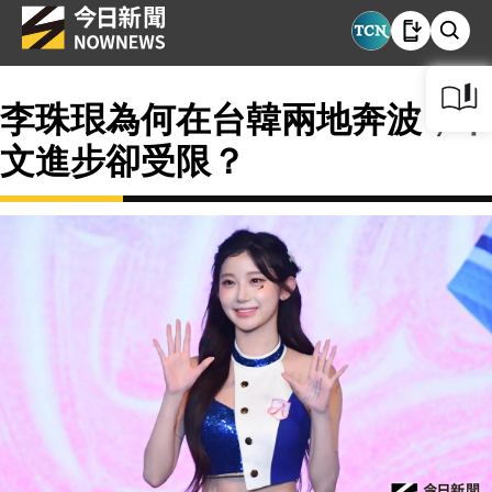
李珠珢為何在台韓兩地奔波，中
文進步卻受限？