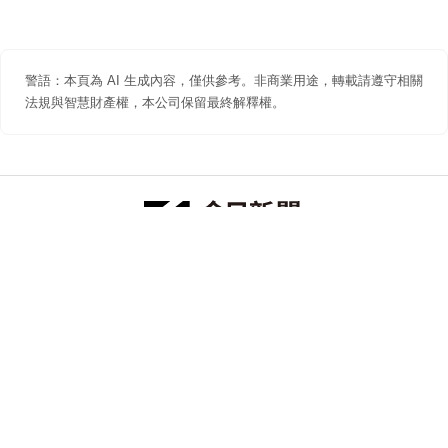
警語：本頁為 AI 生成內容，僅供參考。非商業用途，轉載請遵守相關
法規與智慧財產權，本公司保留最終解釋權。
防詐聲明
著作權聲明
免責聲明
關於我們
隱私權聲明
合作提案
追蹤 NOWNEWS 今日新聞