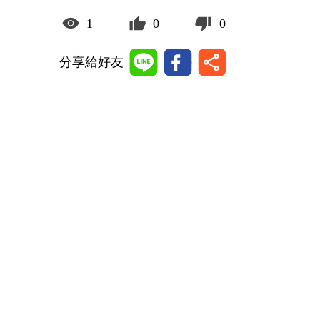
1
0
0
分享給好友