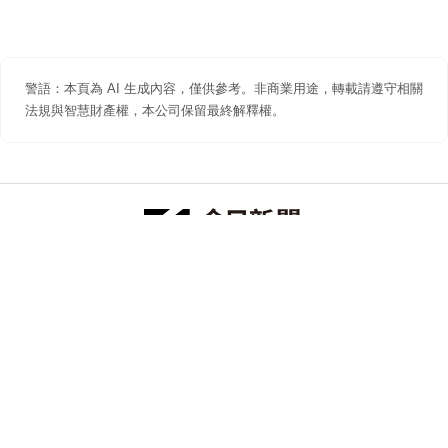
警語：本頁為 AI 生成內容，僅供參考。非商業用途，轉載請遵守相關
法規與智慧財產權，本公司保留最終解釋權。
防詐聲明
著作權聲明
免責聲明
關於我們
隱私權聲明
合作提案
追蹤 NOWNEWS 今日新聞