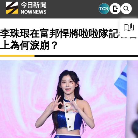
李珠珢在富邦悍將啦啦隊記者會
上為何淚崩？