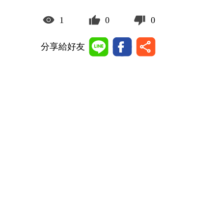
1
0
0
分享給好友