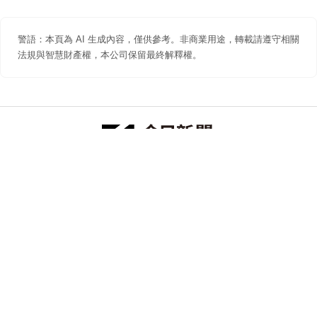
警語：本頁為 AI 生成內容，僅供參考。非商業用途，轉載請遵守相關
法規與智慧財產權，本公司保留最終解釋權。
防詐聲明
著作權聲明
免責聲明
關於我們
隱私權聲明
合作提案
追蹤 NOWNEWS 今日新聞