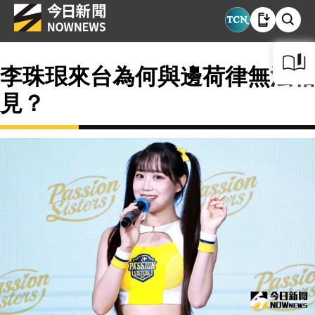
李珠珢來台為何與邊荷律無法相
見？