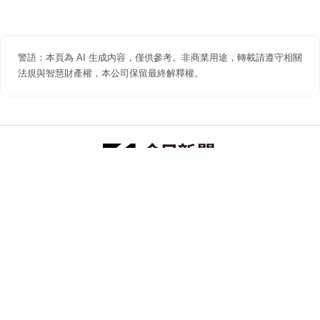
警語：本頁為 AI 生成內容，僅供參考。非商業用途，轉載請遵守相關
法規與智慧財產權，本公司保留最終解釋權。
防詐聲明
著作權聲明
免責聲明
關於我們
隱私權聲明
合作提案
追蹤 NOWNEWS 今日新聞