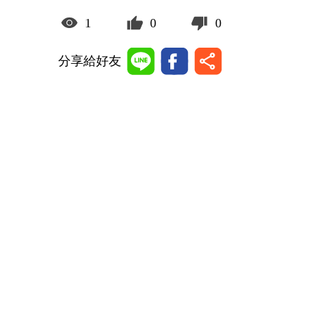
1
0
0
分享給好友