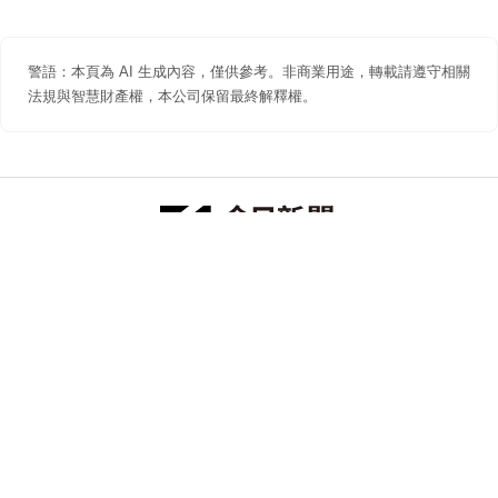
警語：本頁為 AI 生成內容，僅供參考。非商業用途，轉載請遵守相關
法規與智慧財產權，本公司保留最終解釋權。
防詐聲明
著作權聲明
免責聲明
關於我們
隱私權聲明
合作提案
追蹤 NOWNEWS 今日新聞