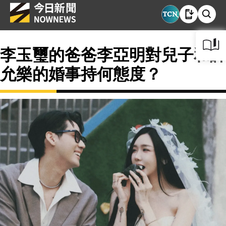
李玉璽的爸爸李亞明對兒子和許
允樂的婚事持何態度？