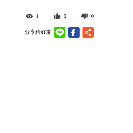
1
0
0
分享給好友