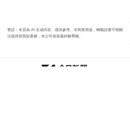
警語：本頁為 AI 生成內容，僅供參考。非商業用途，轉載請遵守相關
法規與智慧財產權，本公司保留最終解釋權。
防詐聲明
著作權聲明
免責聲明
關於我們
隱私權聲明
合作提案
追蹤 NOWNEWS 今日新聞