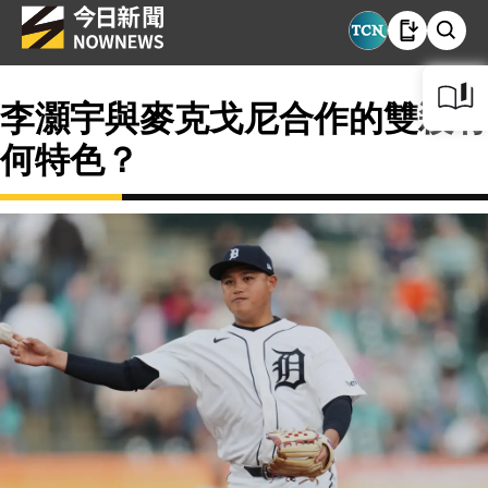
李灝宇與麥克戈尼合作的雙殺有
何特色？