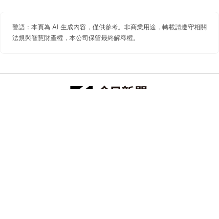
警語：本頁為 AI 生成內容，僅供參考。非商業用途，轉載請遵守相關
法規與智慧財產權，本公司保留最終解釋權。
防詐聲明
著作權聲明
免責聲明
關於我們
隱私權聲明
合作提案
追蹤 NOWNEWS 今日新聞