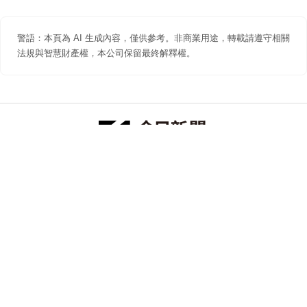
警語：本頁為 AI 生成內容，僅供參考。非商業用途，轉載請遵守相關
法規與智慧財產權，本公司保留最終解釋權。
防詐聲明
著作權聲明
免責聲明
關於我們
隱私權聲明
合作提案
追蹤 NOWNEWS 今日新聞