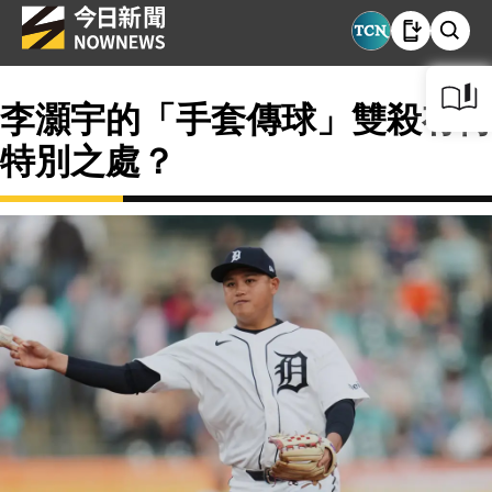
李灝宇的「手套傳球」雙殺有何
特別之處？