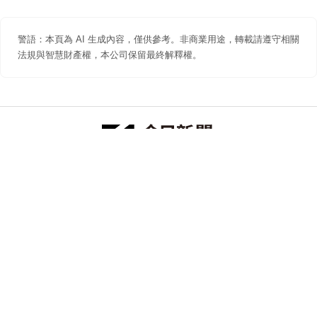
警語：本頁為 AI 生成內容，僅供參考。非商業用途，轉載請遵守相關
法規與智慧財產權，本公司保留最終解釋權。
防詐聲明
著作權聲明
免責聲明
關於我們
隱私權聲明
合作提案
追蹤 NOWNEWS 今日新聞