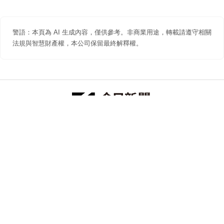
警語：本頁為 AI 生成內容，僅供參考。非商業用途，轉載請遵守相關
法規與智慧財產權，本公司保留最終解釋權。
防詐聲明
著作權聲明
免責聲明
關於我們
隱私權聲明
合作提案
追蹤 NOWNEWS 今日新聞