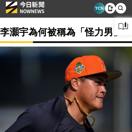
李灝宇為何被稱為「怪力男」？