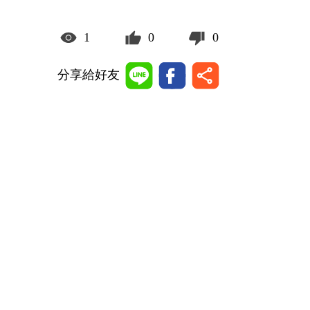
1
0
0
分享給好友