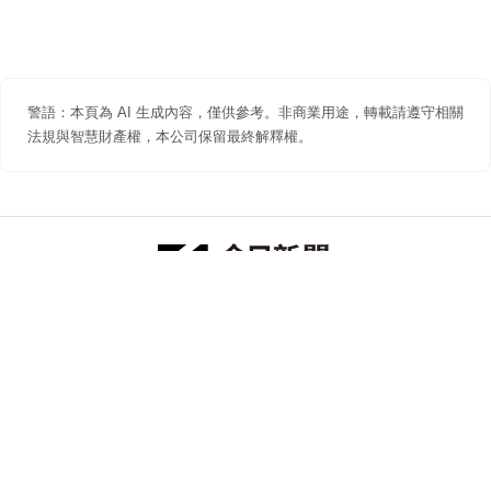
警語：本頁為 AI 生成內容，僅供參考。非商業用途，轉載請遵守相關
法規與智慧財產權，本公司保留最終解釋權。
防詐聲明
著作權聲明
免責聲明
關於我們
隱私權聲明
合作提案
追蹤 NOWNEWS 今日新聞