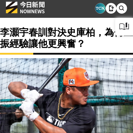
李灝宇春訓對決史庫柏，為何三
振經驗讓他更興奮？